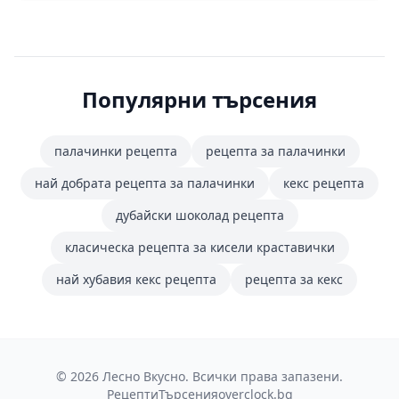
за българската кухня. Палачинките стават тънки, меки
и не се късат при навиване – идеални както за сладки,
така и за солени плънки.
Популярни търсения
палачинки рецепта
рецепта за палачинки
най добрата рецепта за палачинки
кекс рецепта
дубайски шоколад рецепта
класическа рецепта за кисели краставички
най хубавия кекс рецепта
рецепта за кекс
© 2026 Лесно Вкусно. Всички права запазени.
Рецепти
Търсения
overclock.bg