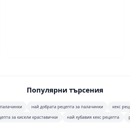
Популярни търсения
 палачинки
най добрата рецепта за палачинки
кекс рец
цепта за кисели краставички
най хубавия кекс рецепта