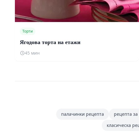
Торти
Ягодова торта на етажи
45 мин
палачинки рецепта
рецепта за
класическа ре