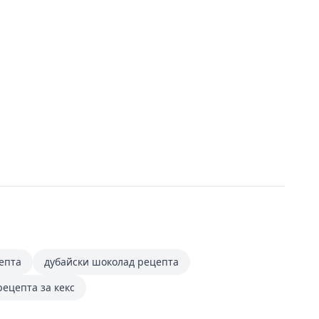
епта
дубайски шоколад рецепта
рецепта за кекс