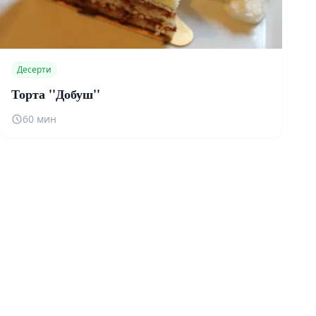
Десерти
Торта ''Добуш''
60 мин