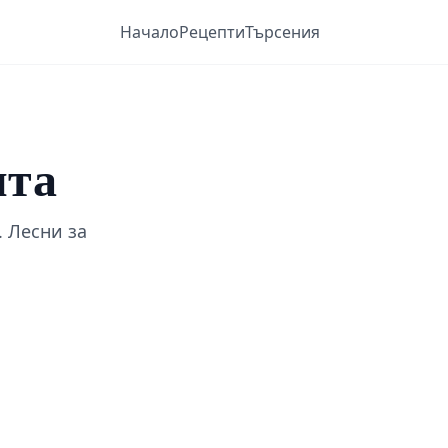
Начало
Рецепти
Търсения
пта
. Лесни за