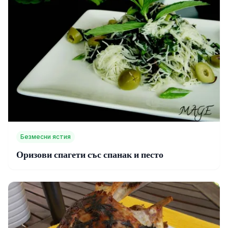
Безмесни ястия
Оризови спагети със спанак и песто