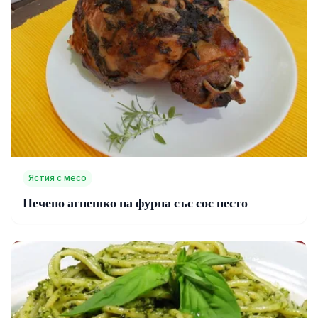
Ястия с месо
Печено агнешко на фурна със сос песто