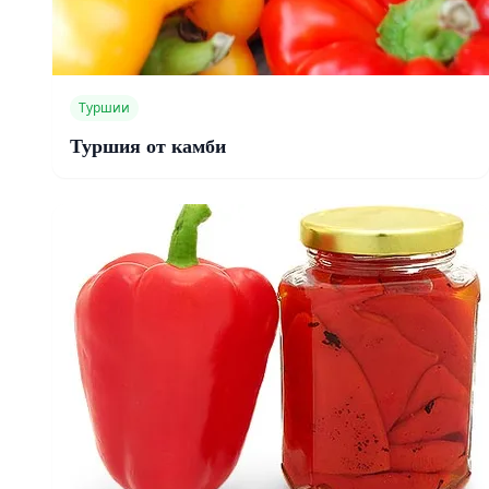
Туршии
Туршия от камби