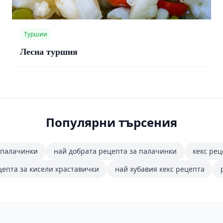
Туршии
Лесна туршия
Популярни търсения
 палачинки
най добрата рецепта за палачинки
кекс рец
цепта за кисели краставички
най хубавия кекс рецепта