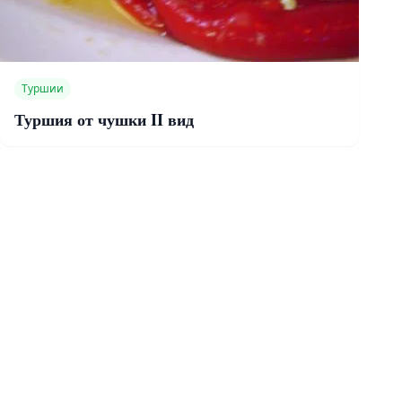
Туршии
Туршия от чушки II вид