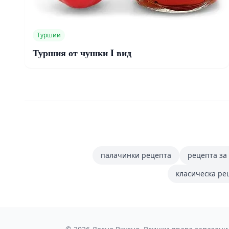
Туршии
Туршия от чушки I вид
палачинки рецепта
рецепта за
класическа ре