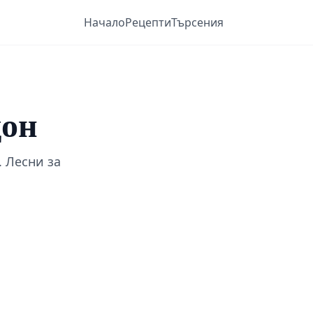
Начало
Рецепти
Търсения
дон
 Лесни за