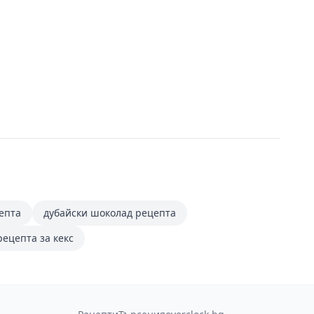
епта
дубайски шоколад рецепта
рецепта за кекс