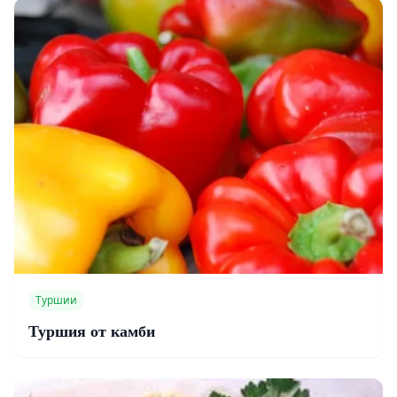
Туршии
Туршия от камби