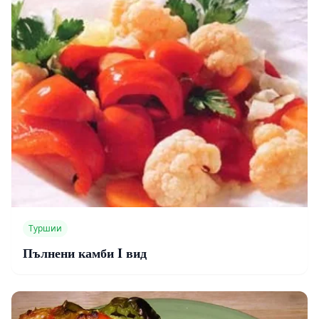
Туршии
Пълнени камби I вид