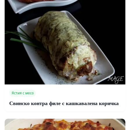
Ястия с месо
Свинско контра филе с кашкавалена коричка