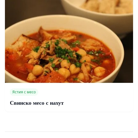
Ястия с месо
Свинско месо с нахут