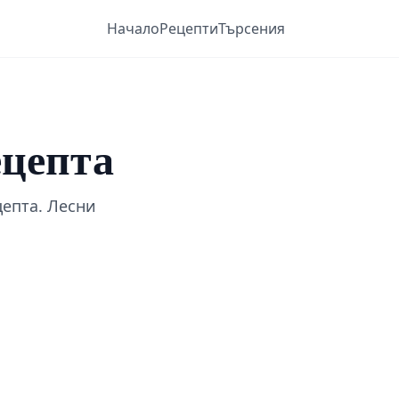
Начало
Рецепти
Търсения
ецепта
епта. Лесни