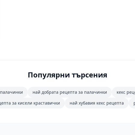
Популярни търсения
 палачинки
най добрата рецепта за палачинки
кекс рец
цепта за кисели краставички
най хубавия кекс рецепта