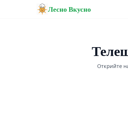
Лесно Вкусно
Телеш
Открийте н