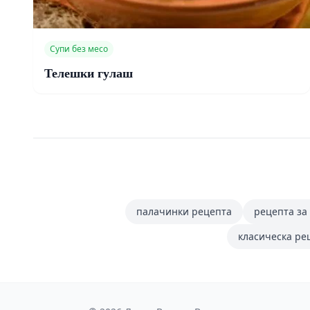
Супи без месо
Телешки гулаш
палачинки рецепта
рецепта за
класическа ре