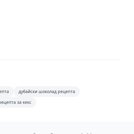
епта
дубайски шоколад рецепта
рецепта за кекс