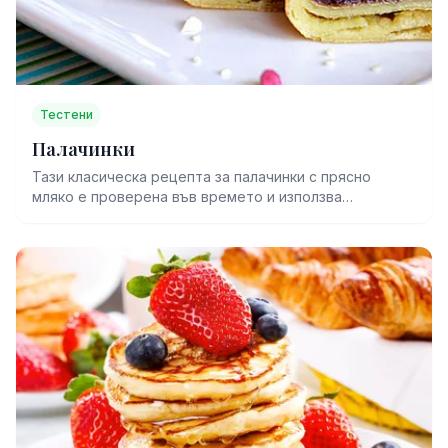
Тестени
Палачинки
Тази класическа рецепта за палачинки с прясно
мляко е проверена във времето и използва
балансирано съотношение между брашно и
течности, характерно за българската кухня.
Палачинките стават тънки, меки и не се късат при
навиване – идеални както за сладки, така и за солени
плънки.