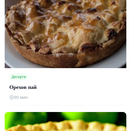
Десерти
Орехов пай
90 мин