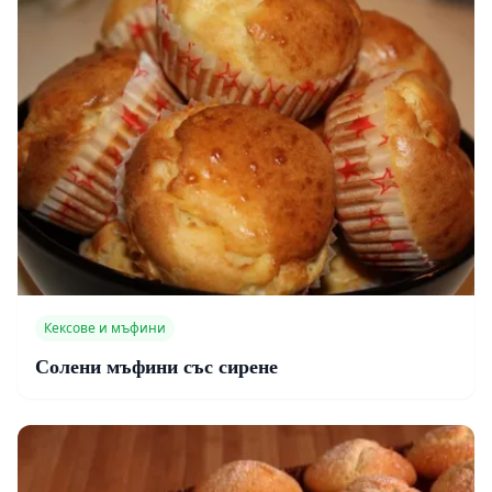
Кексове и мъфини
Солени мъфини със сирене