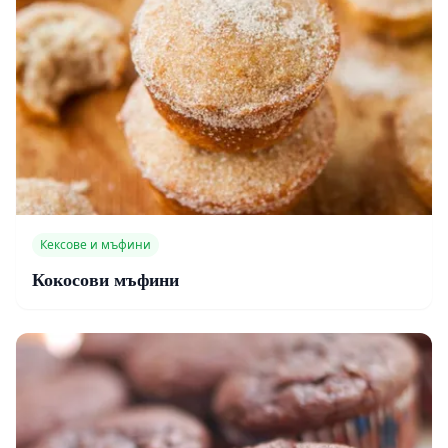
Кексове и мъфини
Кокосови мъфини