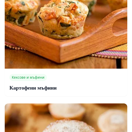
Кексове и мъфини
Картофени мъфини