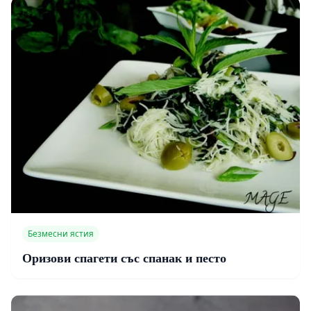
Безмесни ястия
Оризови спагети със спанак и песто