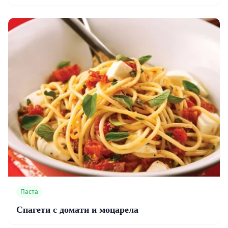
Паста
Спагети с домати и моцарела