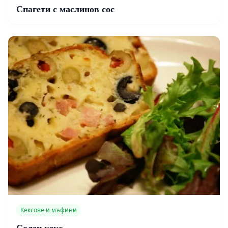
Спагети с маслинов сос
Кексове и мъфини
Солен кекс