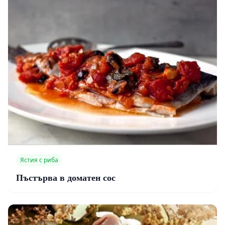
Ястия с риба
Пъстърва в доматен сос