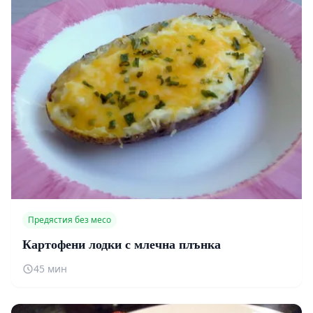
Предястия без месо
Картофени лодки с млечна плънка
45 мин